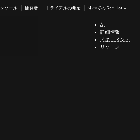
すべての Red Hat
ンソール
開発者
トライアルの開始
AI
サ
詳細情報
ポ
ドキュメント
ー
リソース
ト
コ
ン
ソ
ー
ル
開
発
者