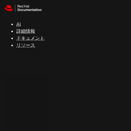
Skip to navigation
Skip to content
サ
ポ
ー
AI
ト
詳細情報
ドキュメント
リソース
コ
ン
ソ
ー
ル
開
発
者
ト
ラ