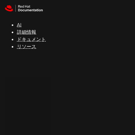
Skip to navigation
Skip to content
サ
ポ
ー
AI
ト
詳細情報
ドキュメント
リソース
コ
ン
ソ
ー
ル
開
発
者
ト
ラ