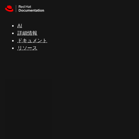
Skip to navigation
Skip to content
サ
ポ
ー
AI
ト
詳細情報
ドキュメント
リソース
コ
ン
ソ
ー
ル
開
発
者
ト
ラ