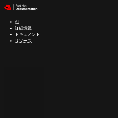
Skip to navigation
Skip to content
サ
ポ
ー
AI
ト
詳細情報
ドキュメント
リソース
コ
ン
ソ
ー
ル
開
発
者
ト
ラ