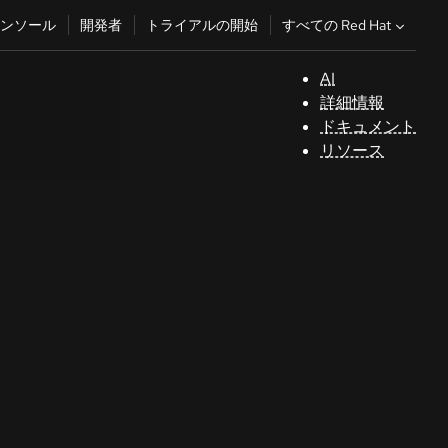
すべての Red Hat
ンソール
開発者
トライアルの開始
AI
サ
詳細情報
ポ
ドキュメント
ー
リソース
ト
コ
ン
ソ
ー
ル
開
発
者