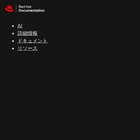
Skip to navigation
Skip to content
サ
ポ
ー
AI
ト
詳細情報
ドキュメント
リソース
コ
ン
ソ
ー
ル
開
発
者
ト
ラ