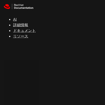
Skip to navigation
Skip to content
サ
ポ
ー
AI
ト
詳細情報
ドキュメント
リソース
コ
ン
ソ
ー
ル
開
発
者
ト
ラ