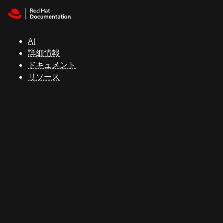
Skip to navigation
Skip to content
サ
ポ
ー
AI
ト
詳細情報
ドキュメント
リソース
コ
ン
ソ
ー
ル
開
発
者
ト
ラ