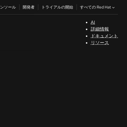
すべての Red Hat
ンソール
開発者
トライアルの開始
AI
サ
詳細情報
ポ
ドキュメント
ー
リソース
ト
コ
ン
ソ
ー
ル
開
発
者