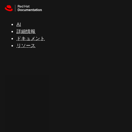
Skip to navigation
Skip to content
サ
ポ
ー
AI
ト
詳細情報
ドキュメント
リソース
コ
ン
ソ
ー
ル
開
発
者
ト
ラ