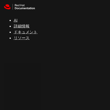
Skip to navigation
Skip to content
サ
ポ
ー
AI
ト
詳細情報
ドキュメント
リソース
コ
ン
ソ
ー
ル
開
発
者
ト
ラ