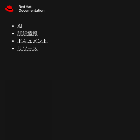
Skip to navigation
Skip to content
サ
ポ
ー
AI
ト
詳細情報
ドキュメント
リソース
コ
ン
ソ
ー
ル
開
発
者
ト
ラ