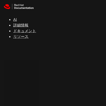
Skip to navigation
Skip to content
サ
ポ
ー
AI
ト
詳細情報
ドキュメント
リソース
コ
ン
ソ
ー
ル
開
発
者
ト
ラ