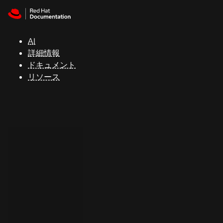
Skip to navigation
Skip to content
サ
ポ
ー
AI
ト
詳細情報
ドキュメント
リソース
コ
ン
ソ
ー
ル
開
発
者
ト
ラ