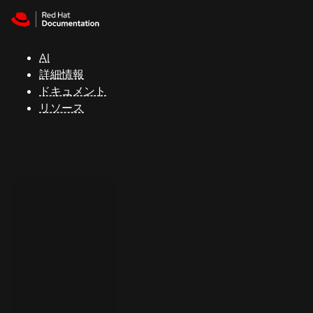
Skip to navigation
Skip to content
サ
ポ
ー
AI
ト
詳細情報
ドキュメント
リソース
コ
ン
ソ
ー
ル
開
発
者
ト
ラ