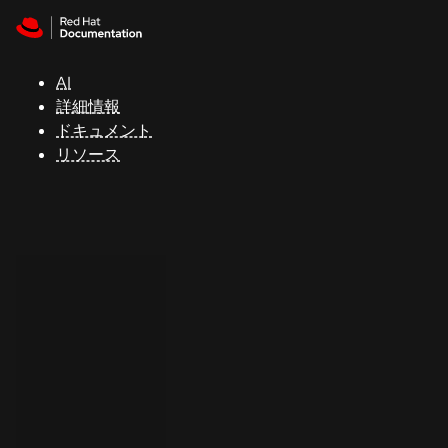
Skip to navigation
Skip to content
サ
ポ
ー
AI
ト
詳細情報
ドキュメント
リソース
コ
ン
ソ
ー
ル
開
発
者
ト
ラ