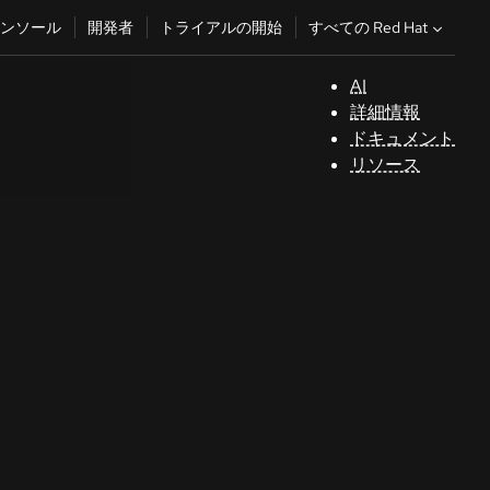
すべての Red Hat
ンソール
開発者
トライアルの開始
AI
サ
詳細情報
ポ
ドキュメント
ー
リソース
ト
コ
ン
ソ
ー
ル
開
発
者