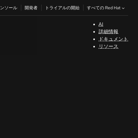
すべての Red Hat
ンソール
開発者
トライアルの開始
AI
サ
詳細情報
ポ
ドキュメント
ー
リソース
ト
コ
ン
ソ
ー
ル
開
発
者