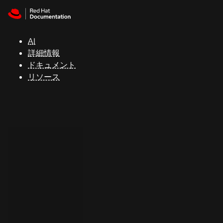
Skip to navigation
Skip to content
サ
ポ
ー
AI
ト
詳細情報
ドキュメント
リソース
コ
ン
ソ
ー
ル
開
発
者
ト
ラ