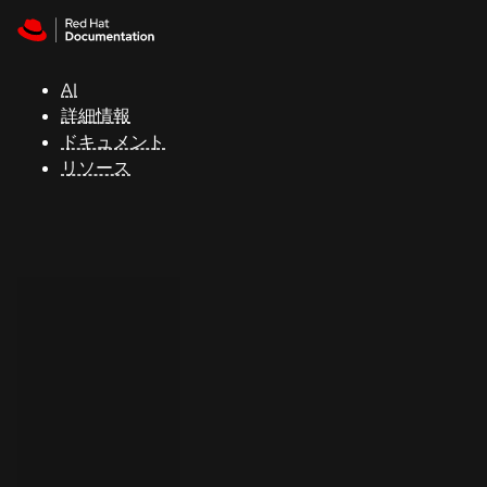
Skip to navigation
Skip to content
サ
ポ
ー
AI
ト
詳細情報
ドキュメント
リソース
コ
ン
ソ
ー
ル
開
発
者
ト
ラ