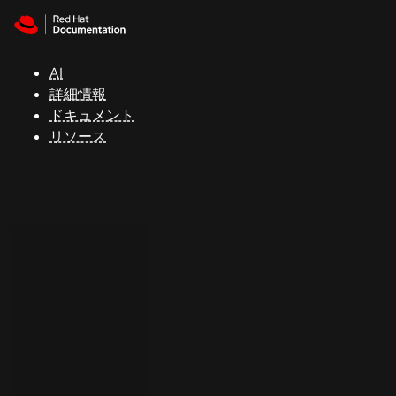
Skip to navigation
Skip to content
サ
ポ
ー
AI
ト
詳細情報
ドキュメント
リソース
コ
ン
ソ
ー
ル
開
発
者
ト
ラ