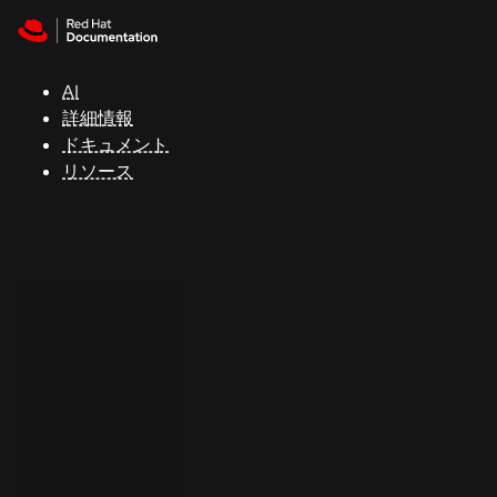
Skip to navigation
Skip to content
サ
ポ
ー
AI
ト
詳細情報
ドキュメント
リソース
コ
ン
ソ
ー
ル
開
発
者
ト
ラ