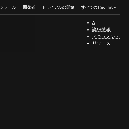
すべての Red Hat
ンソール
開発者
トライアルの開始
AI
サ
詳細情報
ポ
ドキュメント
ー
リソース
ト
コ
ン
ソ
ー
ル
開
発
者