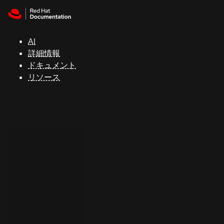
Skip to navigation
Skip to content
サ
ポ
ー
AI
ト
詳細情報
ドキュメント
リソース
コ
ン
ソ
ー
ル
開
発
者
ト
ラ