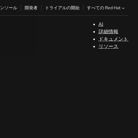
すべての Red Hat
ンソール
開発者
トライアルの開始
AI
サ
詳細情報
ポ
ドキュメント
ー
リソース
ト
コ
ン
ソ
ー
ル
開
発
者