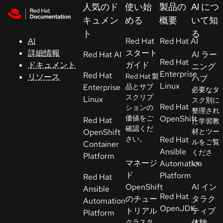
Skip to navigation
Skip to content
人気のド
使い始
製品の
AI につ
サ
キュメン
める
概要
いて知
ポ
ト
る
ー
AI
Red Hat
Red Hat AI
ト
詳細情報
スタート
Red Hat AI
AI ラー
Red Hat
ドキュメント
ガイド
ニング
Enterprise
Red Hat
リソース
Red Hat 製
ハブ
コ
Linux
Enterprise
品とサブ
必要なタ
ン
スクリプ
Linux
スク別に
ソ
Red Hat
ションの
整理され
ー
価値をご
OpenShift
Red Hat
た学習教
ル
確認くだ
OpenShift
材とツー
さい。
Red Hat
ルをご覧
Container
Ansible
くださ
開
Platform
マネージ
Automation
い。
発
ド
Platform
Red Hat
者
OpenShift
AI イン
Ansible
Red Hat
のチュー
タラク
Automation
ト
OpenJDK
トリアル
ティブ
Platform
ラ
クラスタ
体験