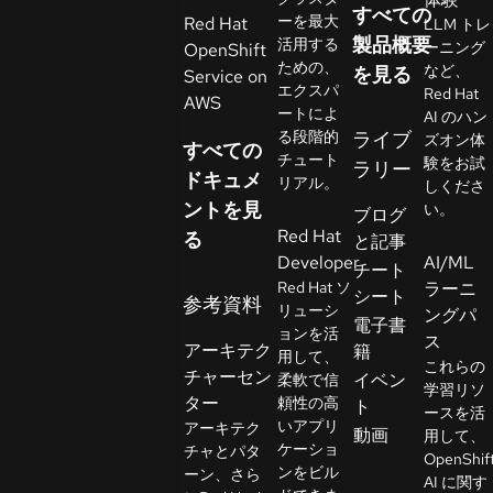
すべての
イ
ーを最大
Red Hat
LLM トレ
ア
製品概要
活用する
ーニング
OpenShift
ための、
ル
など、
を見る
Service on
エクスパ
Red Hat
の
AWS
ートによ
AI のハン
開
る段階的
ライブ
ズオン体
すべての
始
チュート
験をお試
ラリー
ドキュメ
リアル。
しくださ
ントを見
お
い。
ブログ
Red Hat
問
る
と記事
Developer
AI/ML
い
チート
Red Hat ソ
ラーニ
合
シート
参考資料
リューシ
ングパ
わ
言
電子書
ョンを活
語
ス
せ
アーキテク
籍
用して、
の
これらの
チャーセン
イベン
柔軟で信
選
学習リソ
ター
頼性の高
ト
択
ースを活
いアプリ
アーキテク
動画
用して、
ケーショ
チャとパタ
OpenShif
ンをビル
ーン、さら
AI に関す