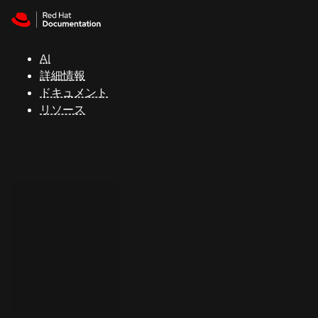
Skip to navigation
Skip to content
サ
ポ
ー
AI
ト
詳細情報
ドキュメント
リソース
コ
ン
ソ
ー
ル
開
発
者
ト
ラ