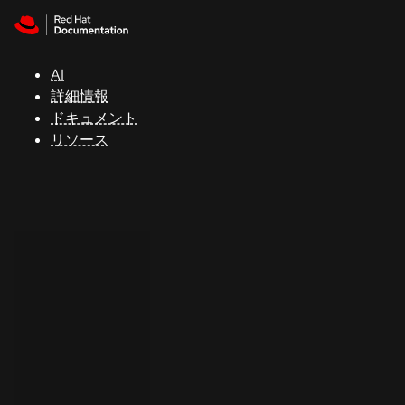
Skip to navigation
Skip to content
サ
ポ
ー
AI
ト
詳細情報
ドキュメント
リソース
コ
ン
ソ
ー
ル
開
発
者
ト
ラ