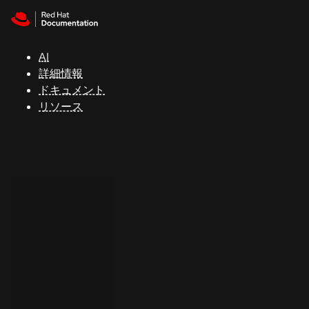
Skip to navigation
Skip to content
サ
ポ
ー
AI
ト
詳細情報
ドキュメント
リソース
コ
ン
ソ
ー
ル
開
発
者
ト
ラ