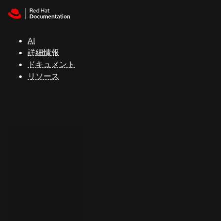
Skip to navigation
Skip to content
サ
ポ
ー
AI
ト
詳細情報
ドキュメント
リソース
コ
ン
ソ
ー
ル
開
発
者
ト
ラ