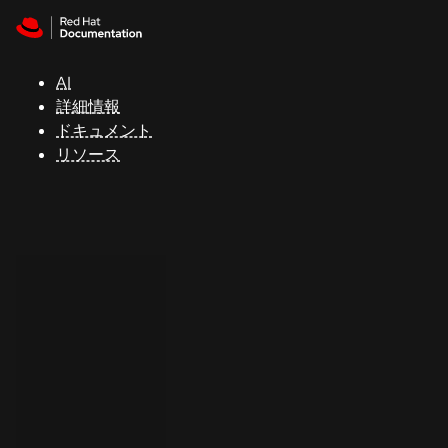
Skip to navigation
Skip to content
サ
ポ
ー
AI
ト
詳細情報
ドキュメント
リソース
コ
ン
ソ
ー
ル
開
発
者
ト
ラ