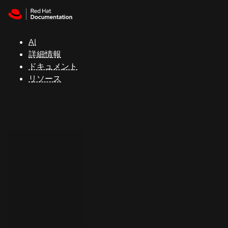
Skip to navigation
Skip to content
サ
ポ
ー
AI
ト
詳細情報
ドキュメント
リソース
コ
ン
ソ
ー
ル
開
発
者
ト
ラ