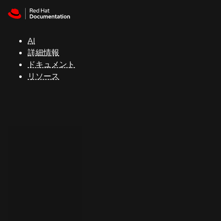
Skip to navigation
Skip to content
サ
ポ
ー
AI
ト
詳細情報
ドキュメント
リソース
コ
ン
ソ
ー
ル
開
発
者
ト
ラ