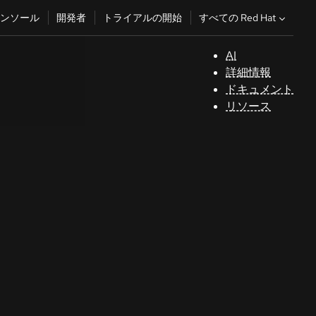
すべての Red Hat
ンソール
開発者
トライアルの開始
AI
サ
詳細情報
ポ
ドキュメント
ー
リソース
ト
コ
ン
ソ
ー
ル
開
発
者