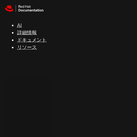
Skip to navigation
Skip to content
サ
ポ
ー
AI
ト
詳細情報
ドキュメント
リソース
コ
ン
ソ
ー
ル
開
発
者
ト
ラ