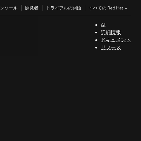
すべての Red Hat
ンソール
開発者
トライアルの開始
AI
サ
詳細情報
ポ
ドキュメント
ー
リソース
ト
コ
ン
ソ
ー
ル
開
発
者