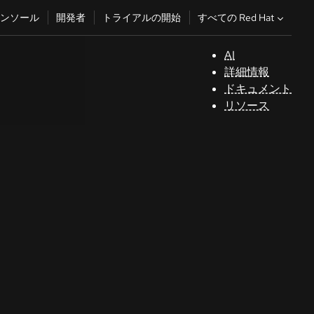
すべての Red Hat
ンソール
開発者
トライアルの開始
AI
サ
詳細情報
ポ
ドキュメント
ー
リソース
ト
コ
ン
ソ
ー
ル
開
発
者