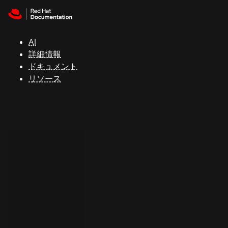
Skip to navigation
Skip to content
サ
ポ
ー
AI
ト
詳細情報
ドキュメント
リソース
コ
ン
ソ
ー
ル
開
発
者
ト
ラ