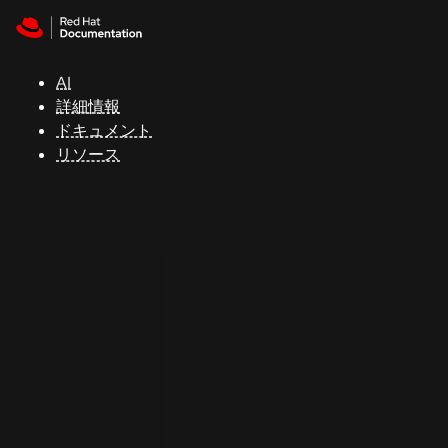
Skip to navigation
Skip to content
サ
ポ
ー
AI
ト
詳細情報
ドキュメント
リソース
コ
ン
ソ
ー
ル
開
発
者
ト
ラ