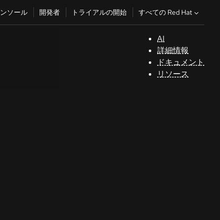
すべての Red Hat
ンソール
開発者
トライアルの開始
AI
サ
詳細情報
ポ
ドキュメント
ー
リソース
ト
コ
ン
ソ
ー
ル
開
発
者