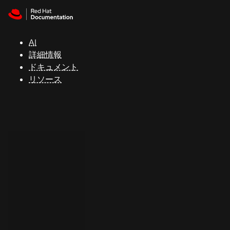
Skip to navigation
Skip to content
サ
ポ
ー
AI
ト
詳細情報
ドキュメント
リソース
コ
ン
ソ
ー
ル
開
発
者
ト
ラ