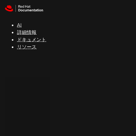
Skip to navigation
Skip to content
サ
ポ
ー
AI
ト
詳細情報
ドキュメント
リソース
コ
ン
ソ
ー
ル
開
発
者
ト
ラ