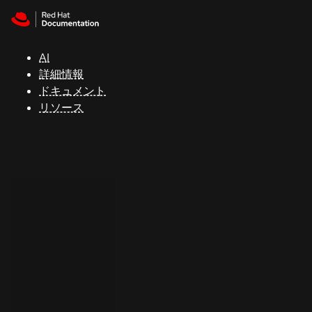
Skip to navigation
Skip to content
サ
ポ
ー
AI
ト
詳細情報
ドキュメント
リソース
コ
ン
ソ
ー
ル
開
発
者
ト
ラ