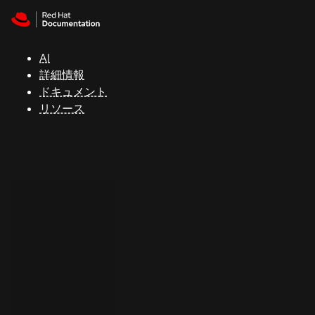
Skip to navigation
Skip to content
サ
ポ
ー
AI
ト
詳細情報
ドキュメント
リソース
コ
ン
ソ
ー
ル
開
発
者
ト
ラ