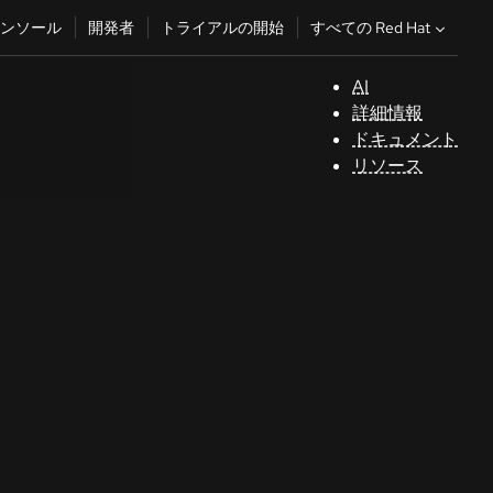
すべての Red Hat
ンソール
開発者
トライアルの開始
AI
サ
詳細情報
ポ
ドキュメント
ー
リソース
ト
コ
ン
ソ
ー
ル
開
発
者