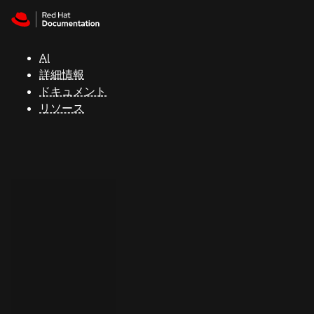
Skip to navigation
Skip to content
サ
ポ
ー
AI
ト
詳細情報
ドキュメント
リソース
コ
ン
ソ
ー
ル
開
発
者
ト
ラ