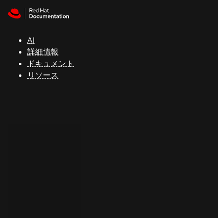
Skip to navigation
Skip to content
サ
ポ
ー
AI
ト
詳細情報
ドキュメント
リソース
コ
ン
ソ
ー
ル
開
発
者
ト
ラ