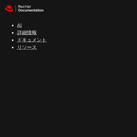
Skip to navigation
Skip to content
サ
ポ
ー
AI
ト
詳細情報
ドキュメント
リソース
コ
ン
ソ
ー
ル
開
発
者
ト
ラ