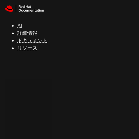
Skip to navigation
Skip to content
サ
ポ
ー
AI
ト
詳細情報
ドキュメント
リソース
コ
ン
ソ
ー
ル
開
発
者
ト
ラ